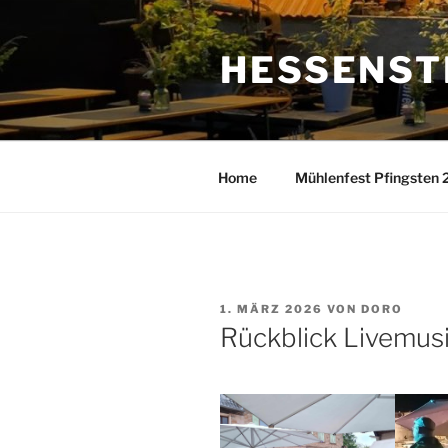
Zum
Inhalt
HESSENST
springen
Home
Mühlenfest Pfingsten
VERÖFFENTLICHT
1. MÄRZ 2026
VON
DORO
AM
Rückblick Livemus