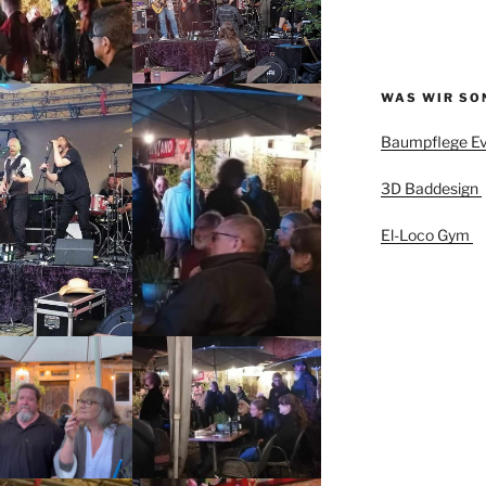
WAS WIR SO
Baumpflege Ev
3D Baddesign
El-Loco Gym