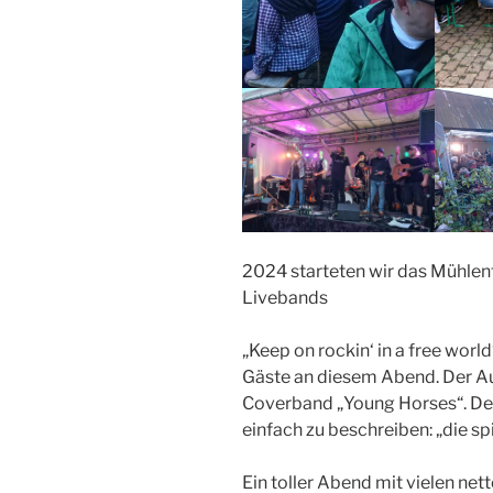
2024 starteten wir das Mühle
Livebands
„Keep on rockin‘ in a free worl
Gäste an diesem Abend. Der Au
Coverband „Young Horses“. Der
einfach zu beschreiben: „die sp
Ein toller Abend mit vielen n